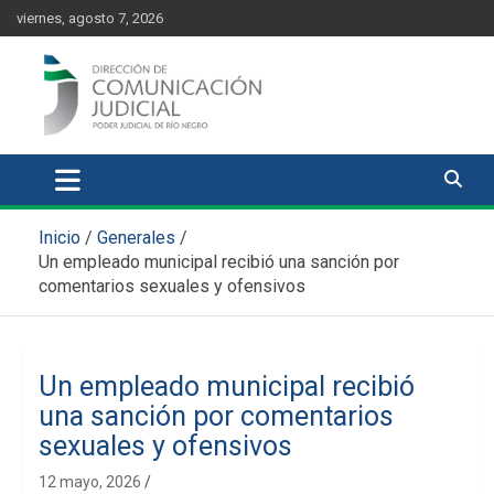
Skip
content
viernes, agosto 7, 2026
to
content
Comunicación Judicial
Noticias judiciales del Poder Judicial de Río Negro
Inicio
Generales
Un empleado municipal recibió una sanción por
comentarios sexuales y ofensivos
Un empleado municipal recibió
una sanción por comentarios
sexuales y ofensivos
12 mayo, 2026