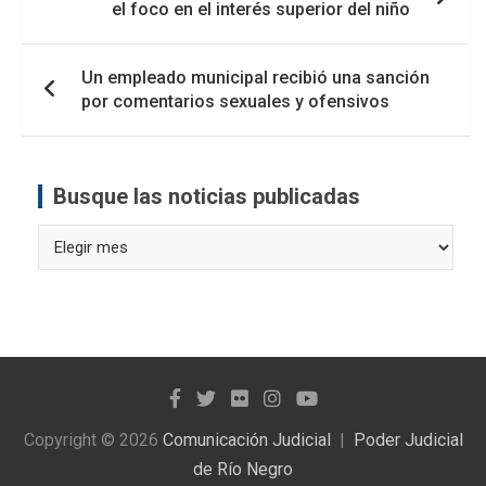
el foco en el interés superior del niño
entradas
Un empleado municipal recibió una sanción
por comentarios sexuales y ofensivos
Busque las noticias publicadas
Busque
las
noticias
publicadas
Copyright © 2026
Comunicación Judicial
Poder Judicial
de Río Negro