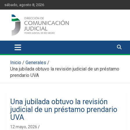
Skip
content
sábado, agosto 8, 2026
to
content
Comunicación Judicial
Noticias judiciales del Poder Judicial de Río Negro
Inicio
Generales
Una jubilada obtuvo la revisión judicial de un préstamo
prendario UVA
Una jubilada obtuvo la revisión
judicial de un préstamo prendario
UVA
12 mayo, 2026