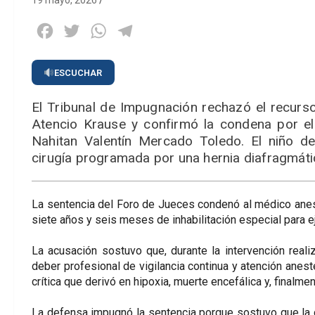
19 mayo, 2026
Facebook
Twitter
WhatsApp
Telegram
ESCUCHAR
El Tribunal de Impugnación rechazó el recurs
Atencio Krause y confirmó la condena por el
Nahitan Valentín Mercado Toledo. El niño d
cirugía programada por una hernia diafragmátic
La sentencia del Foro de Jueces condenó al médico anest
siete años y seis meses de inhabilitación especial para e
La acusación sostuvo que, durante la intervención reali
deber profesional de vigilancia continua y atención anest
crítica que derivó en hipoxia, muerte encefálica y, finalmen
La defensa impugnó la sentencia porque sostuvo que la c