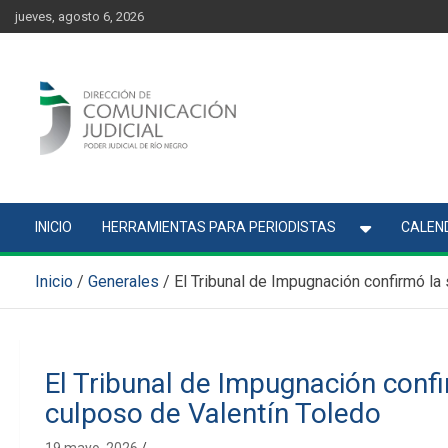
Skip
content
jueves, agosto 6, 2026
to
content
Comunicación Judicial
Noticias judiciales del Poder Judicial de Río Negro
INICIO
HERRAMIENTAS PARA PERIODISTAS
CALEND
Inicio
Generales
El Tribunal de Impugnación confirmó la
El Tribunal de Impugnación confi
culposo de Valentín Toledo