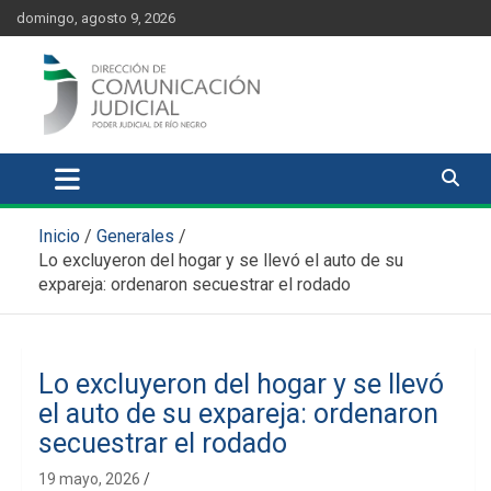
Skip
content
domingo, agosto 9, 2026
to
content
Comunicación Judicial
Noticias judiciales del Poder Judicial de Río Negro
Inicio
Generales
Lo excluyeron del hogar y se llevó el auto de su
expareja: ordenaron secuestrar el rodado
Lo excluyeron del hogar y se llevó
el auto de su expareja: ordenaron
secuestrar el rodado
19 mayo, 2026