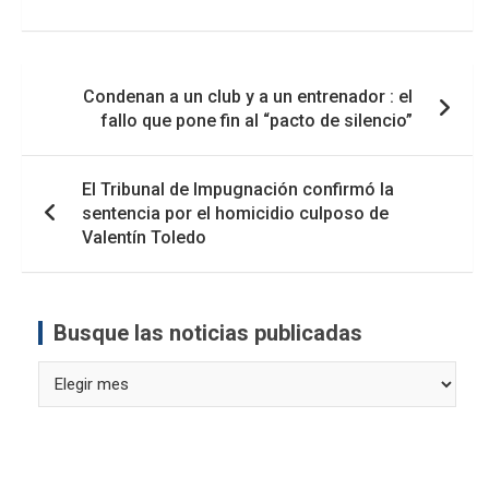
Navegación
Condenan a un club y a un entrenador : el
de
fallo que pone fin al “pacto de silencio”
entradas
El Tribunal de Impugnación confirmó la
sentencia por el homicidio culposo de
Valentín Toledo
Busque las noticias publicadas
Busque
las
noticias
publicadas