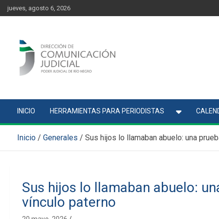
Skip
content
jueves, agosto 6, 2026
to
content
Comunicación Judicial
Noticias judiciales del Poder Judicial de Río Negro
INICIO
HERRAMIENTAS PARA PERIODISTAS
CALEND
Inicio
Generales
Sus hijos lo llamaban abuelo: una prue
Sus hijos lo llamaban abuelo: un
vínculo paterno