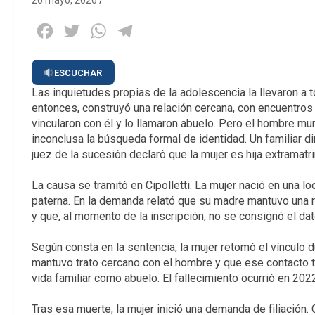
20 mayo, 2026
Facebook
Twitter
WhatsApp
Telegram
ESCUCHAR
Las inquietudes propias de la adolescencia la llevaron a
entonces, construyó una relación cercana, con encuentros f
vincularon con él y lo llamaron abuelo. Pero el hombre mur
inconclusa la búsqueda formal de identidad. Un familiar di
juez de la sucesión declaró que la mujer es hija extramatr
La causa se tramitó en Cipolletti. La mujer nació en una loc
paterna. En la demanda relató que su madre mantuvo una 
y que, al momento de la inscripción, no se consignó el dat
Según consta en la sentencia, la mujer retomó el vínculo 
mantuvo trato cercano con el hombre y que ese contacto t
vida familiar como abuelo. El fallecimiento ocurrió en 202
Tras esa muerte, la mujer inició una demanda de filiación. 