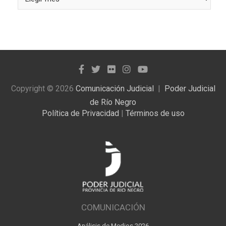
las
noticias
publicadas
Copyright © 2026
Comunicación Judicial
Poder Judicial
de Río Negro
Política de Privacidad
|
Términos de uso
COMUNICACIÓN
Análisis de Medios 2026