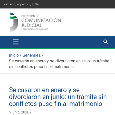
Skip
content
sábado, agosto 8, 2026
to
content
Comunicación Judicial
Noticias judiciales del Poder Judicial de Río Negro
Inicio
Generales
Se casaron en enero y se divorciaron en junio: un trámite
sin conflictos puso fin al matrimonio
Se casaron en enero y se
divorciaron en junio: un trámite sin
conflictos puso fin al matrimonio
5 junio, 2026