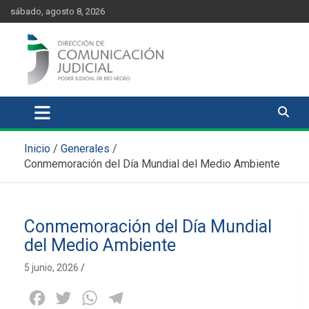
Skip
content
sábado, agosto 8, 2026
to
content
Comunicación Judicial
Noticias judiciales del Poder Judicial de Río Negro
Inicio
Generales
Conmemoración del Día Mundial del Medio Ambiente
Conmemoración del Día Mundial
del Medio Ambiente
5 junio, 2026
Facebook
Twitter
WhatsApp
Telegram