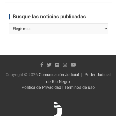
Busque las noticias publicadas
Busque
las
noticias
publicadas
Copyright © 2026
Comunicación Judicial
Poder Judicial
de Río Negro
Política de Privacidad
|
Términos de uso