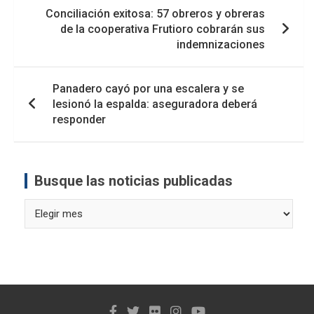
Navegación
Conciliación exitosa: 57 obreros y obreras
de
de la cooperativa Frutioro cobrarán sus
entradas
indemnizaciones
Panadero cayó por una escalera y se
lesionó la espalda: aseguradora deberá
responder
Busque las noticias publicadas
Busque
las
noticias
publicadas