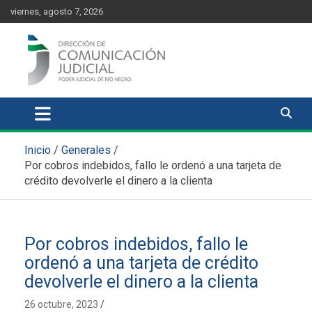
Skip
content
viernes, agosto 7, 2026
to
content
Comunicación Judicial
Noticias judiciales del Poder Judicial de Río Negro
Inicio
Generales
Por cobros indebidos, fallo le ordenó a una tarjeta de
crédito devolverle el dinero a la clienta
Por cobros indebidos, fallo le
ordenó a una tarjeta de crédito
devolverle el dinero a la clienta
26 octubre, 2023