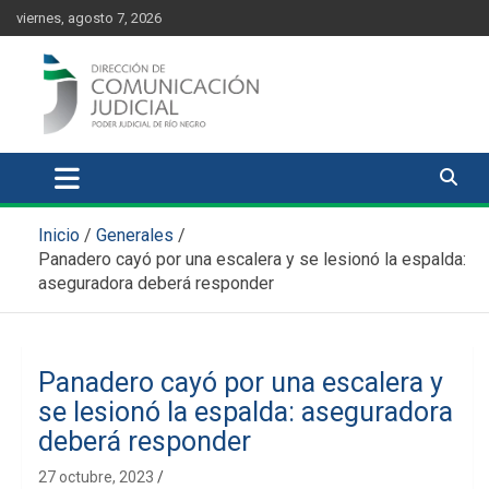
Skip
content
viernes, agosto 7, 2026
to
content
Comunicación Judicial
Noticias judiciales del Poder Judicial de Río Negro
Inicio
Generales
Panadero cayó por una escalera y se lesionó la espalda:
aseguradora deberá responder
Panadero cayó por una escalera y
se lesionó la espalda: aseguradora
deberá responder
27 octubre, 2023