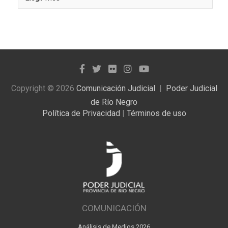
las
noticias
publicadas
Copyright © 2026
Comunicación Judicial
Poder Judicial
de Río Negro
Política de Privacidad
|
Términos de uso
COMUNICACIÓN
Análisis de Medios 2026