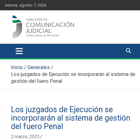
Skip
content
viernes, agosto 7, 2026
to
content
Comunicación Judicial
Noticias judiciales del Poder Judicial de Río Negro
Inicio
Generales
Los juzgados de Ejecución se incorporarán al sistema de
gestión del fuero Penal
Los juzgados de Ejecución se
incorporarán al sistema de gestión
del fuero Penal
2 marzo, 2023