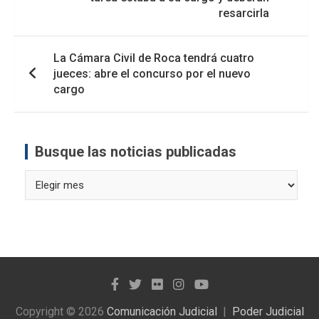
resarcirla
La Cámara Civil de Roca tendrá cuatro
jueces: abre el concurso por el nuevo
cargo
Busque las noticias publicadas
Busque
las
noticias
publicadas
Copyright © 2026
Comunicación Judicial
Poder Judicial