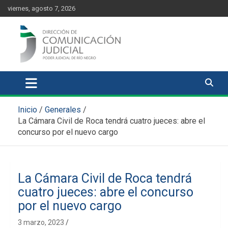
Skip
content
viernes, agosto 7, 2026
to
content
Comunicación Judicial
Noticias judiciales del Poder Judicial de Río Negro
Inicio
Generales
La Cámara Civil de Roca tendrá cuatro jueces: abre el
concurso por el nuevo cargo
La Cámara Civil de Roca tendrá
cuatro jueces: abre el concurso
por el nuevo cargo
3 marzo, 2023