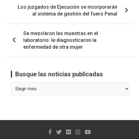
Navegación
Los juzgados de Ejecución se incorporarán
de
al sistema de gestión del fuero Penal
entradas
Se mezclaron las muestras en el
laboratorio: le diagnosticaron la
enfermedad de otra mujer
Busque las noticias publicadas
Busque
las
noticias
publicadas