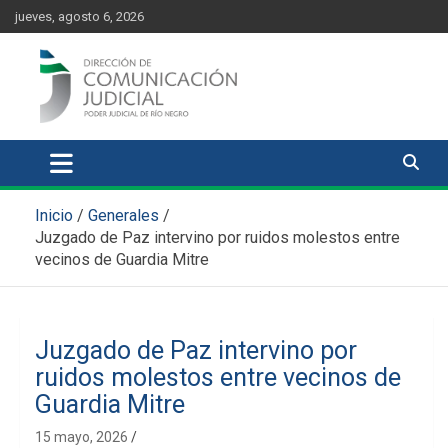
Skip
content
jueves, agosto 6, 2026
to
content
Comunicación Judicial
Noticias judiciales del Poder Judicial de Río Negro
Inicio
Generales
Juzgado de Paz intervino por ruidos molestos entre
vecinos de Guardia Mitre
Juzgado de Paz intervino por
ruidos molestos entre vecinos de
Guardia Mitre
15 mayo, 2026