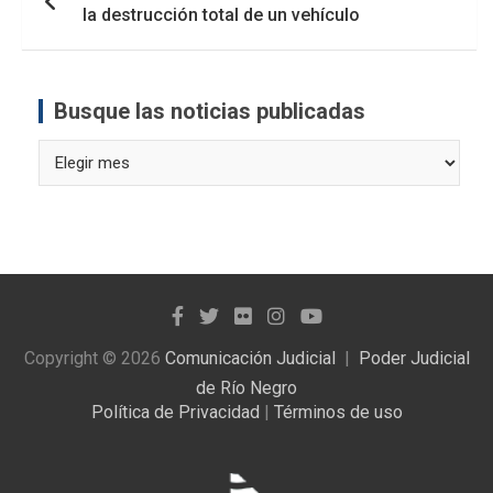
la destrucción total de un vehículo
Busque las noticias publicadas
Busque
las
noticias
publicadas
Copyright © 2026
Comunicación Judicial
Poder Judicial
de Río Negro
Política de Privacidad
|
Términos de uso