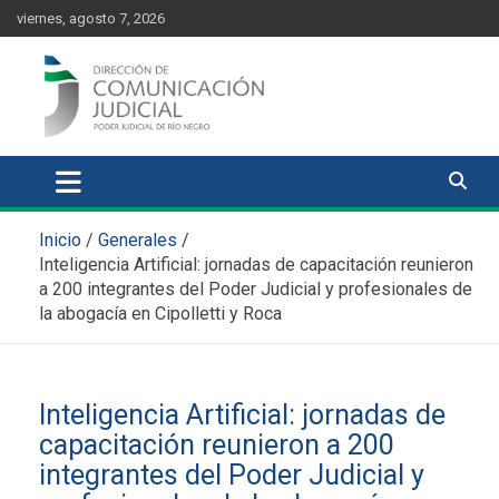
Skip
content
viernes, agosto 7, 2026
to
content
Comunicación Judicial
Noticias judiciales del Poder Judicial de Río Negro
Inicio
Generales
Inteligencia Artificial: jornadas de capacitación reunieron
a 200 integrantes del Poder Judicial y profesionales de
la abogacía en Cipolletti y Roca
Inteligencia Artificial: jornadas de
capacitación reunieron a 200
integrantes del Poder Judicial y