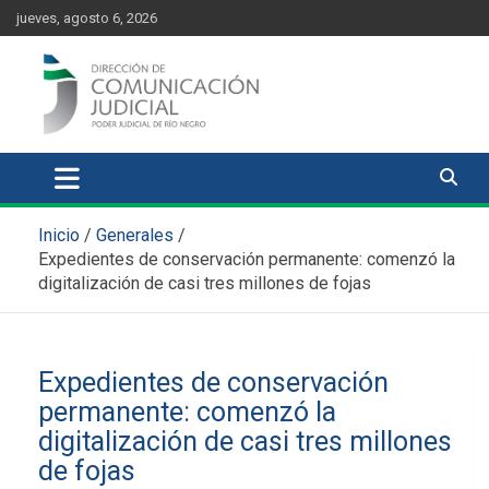
Skip
content
jueves, agosto 6, 2026
to
content
Comunicación Judicial
Noticias judiciales del Poder Judicial de Río Negro
Inicio
Generales
Expedientes de conservación permanente: comenzó la
digitalización de casi tres millones de fojas
Expedientes de conservación
permanente: comenzó la
digitalización de casi tres millones
de fojas