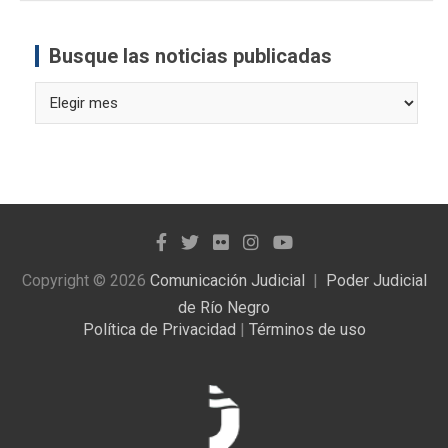
Busque las noticias publicadas
Busque
las
noticias
publicadas
Copyright © 2026
Comunicación Judicial
Poder Judicial
de Río Negro
Política de Privacidad
|
Términos de uso