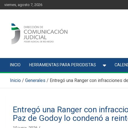
Skip
content
viernes, agosto 7, 2026
to
content
Comunicación Judicial
Noticias judiciales del Poder Judicial de Río Negro
INICIO
HERRAMIENTAS PARA PERIODISTAS
CALEND
Inicio
Generales
Entregó una Ranger con infracciones de
Entregó una Ranger con infraccio
Paz de Godoy lo condenó a reint