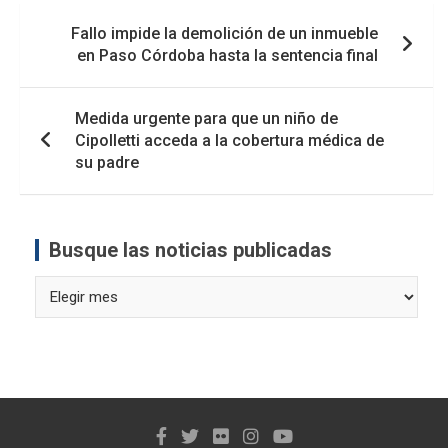
Navegación
Fallo impide la demolición de un inmueble
de
en Paso Córdoba hasta la sentencia final
entradas
Medida urgente para que un niño de
Cipolletti acceda a la cobertura médica de
su padre
Busque las noticias publicadas
Busque
las
noticias
publicadas