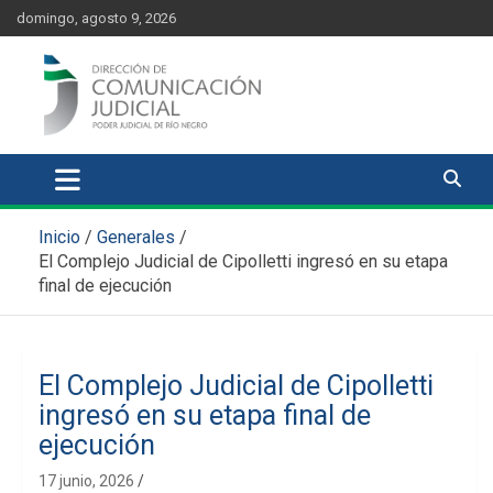
Skip
content
domingo, agosto 9, 2026
to
content
Comunicación Judicial
Noticias judiciales del Poder Judicial de Río Negro
Inicio
Generales
El Complejo Judicial de Cipolletti ingresó en su etapa
final de ejecución
El Complejo Judicial de Cipolletti
ingresó en su etapa final de
ejecución
17 junio, 2026