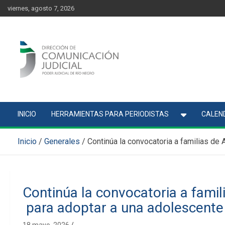
Skip
content
viernes, agosto 7, 2026
to
content
Comunicación Judicial
Noticias judiciales del Poder Judicial de Río Negro
INICIO
HERRAMIENTAS PARA PERIODISTAS
CALEND
Inicio
Generales
Continúa la convocatoria a familias de
Continúa la convocatoria a famil
para adoptar a una adolescente