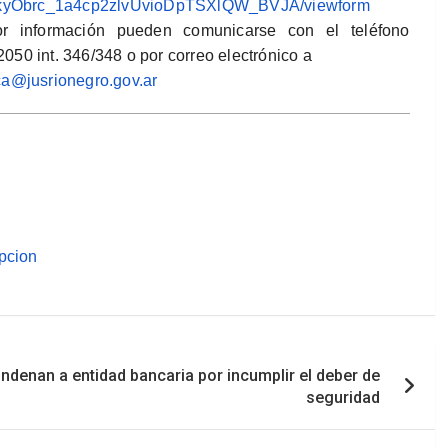
yObrc_
1a4cp2zlvUvioDpTSXlQW_BVJA/
viewform
r información pueden comunicarse con el teléfono
050 int. 346/348 o por correo electrónico a
ca@jusrionegro.gov.
ar
pcion
denan a entidad bancaria por incumplir el deber de
seguridad