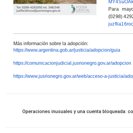
MY4SuOAk
Para mayo
(0298) 4292
juzflia16ro
Más información sobre la adopción:
https://www.argentina.gob.ar/
justicia/adopcion/guia
https://comunicacionjudicial.
jusrionegro.gov.ar/adopcion
https://www.jusrionegro.gov.
ar/web/acceso-a-justicia/
ado
Navegación
Operaciones inusuales y una cuenta bloqueada: con
de
entradas