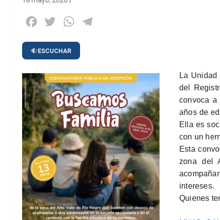
18 mayo, 2026
Facebook
Twitter
WhatsApp
Telegram
ESCUCHAR
La Unidad 
del Regist
convoca a 
años
de ed
Ella es soc
con un her
Esta convoc
zona del 
acompañar
intereses.
Quienes ten