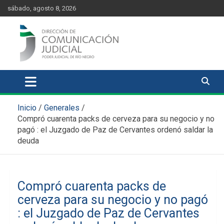
Skip
content
sábado, agosto 8, 2026
to
content
Comunicación Judicial
Noticias judiciales del Poder Judicial de Río Negro
Inicio
Generales
Compró cuarenta packs de cerveza para su negocio y no
pagó : el Juzgado de Paz de Cervantes ordenó saldar la
deuda
Compró cuarenta packs de
cerveza para su negocio y no pagó
: el Juzgado de Paz de Cervantes