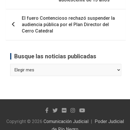
El fuero Contencioso rechazó suspender la
audiencia pública por el Plan Director del
Cerro Catedral
Busque las noticias publicadas
Busque
las
noticias
publicadas
Copyright © 2026
Comunicación Judicial
Poder Judicial
de Río Negro