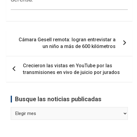
Navegación
Cámara Gesell remota: logran entrevistar a
de
un niño a más de 600 kilómetros
entradas
Crecieron las vistas en YouTube por las
transmisiones en vivo de juicio por jurados
Busque las noticias publicadas
Busque
las
noticias
publicadas