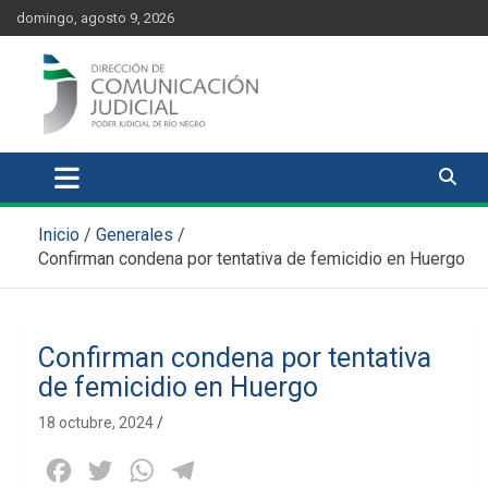
Skip
content
domingo, agosto 9, 2026
to
content
Comunicación Judicial
Noticias judiciales del Poder Judicial de Río Negro
Inicio
Generales
Confirman condena por tentativa de femicidio en Huergo
Confirman condena por tentativa
de femicidio en Huergo
18 octubre, 2024
Facebook
Twitter
WhatsApp
Telegram