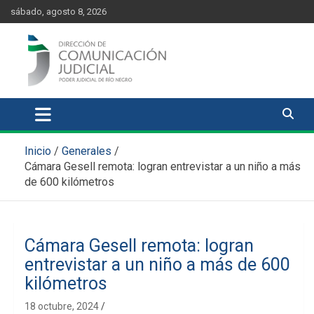
Skip
content
sábado, agosto 8, 2026
to
content
Comunicación Judicial
Noticias judiciales del Poder Judicial de Río Negro
Inicio
Generales
Cámara Gesell remota: logran entrevistar a un niño a más
de 600 kilómetros
Cámara Gesell remota: logran
entrevistar a un niño a más de 600
kilómetros
18 octubre, 2024