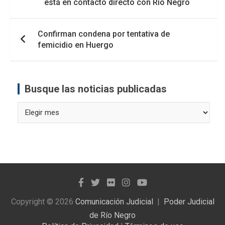
está en contacto directo con Río Negro
entradas
Confirman condena por tentativa de
femicidio en Huergo
Busque las noticias publicadas
Busque
las
noticias
publicadas
Copyright © 2026
Comunicación Judicial
Poder Judicial
de Río Negro