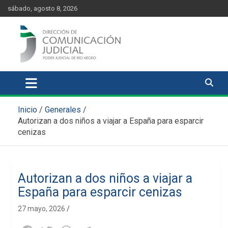
Skip
content
sábado, agosto 8, 2026
to
content
Comunicación Judicial
Noticias judiciales del Poder Judicial de Río Negro
Inicio
Generales
Autorizan a dos niños a viajar a España para esparcir
cenizas
Autorizan a dos niños a viajar a
España para esparcir cenizas
27 mayo, 2026