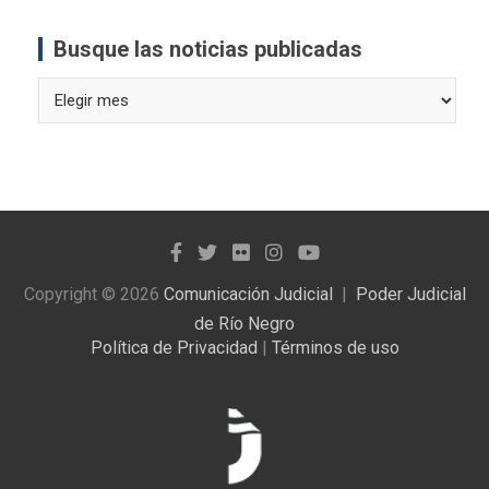
Busque las noticias publicadas
Busque
las
noticias
publicadas
Copyright © 2026
Comunicación Judicial
Poder Judicial
de Río Negro
Política de Privacidad
|
Términos de uso