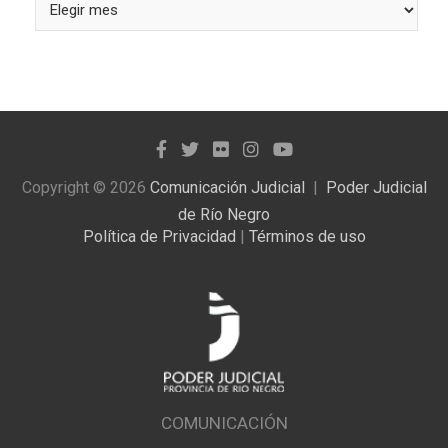
las
noticias
publicadas
Copyright © 2026
Comunicación Judicial
Poder Judicial
de Río Negro
Política de Privacidad
|
Términos de uso
COMUNICACIÓN