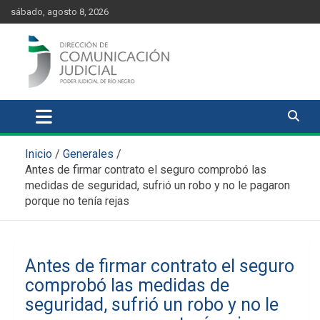
Skip
content
sábado, agosto 8, 2026
to
content
Comunicación Judicial
Noticias judiciales del Poder Judicial de Río Negro
Inicio
Generales
Antes de firmar contrato el seguro comprobó las
medidas de seguridad, sufrió un robo y no le pagaron
porque no tenía rejas
Antes de firmar contrato el seguro
comprobó las medidas de
seguridad, sufrió un robo y no le