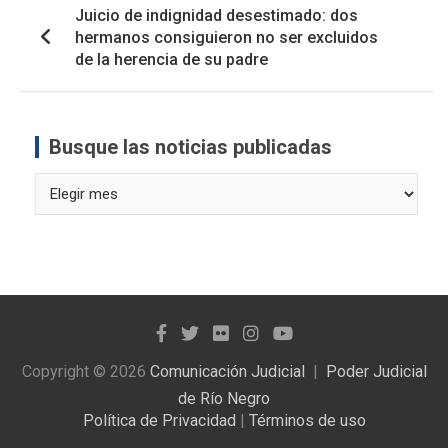
Juicio de indignidad desestimado: dos
hermanos consiguieron no ser excluidos
de la herencia de su padre
Busque las noticias publicadas
Busque
las
noticias
publicadas
Copyright © 2026
Comunicación Judicial
Poder Judicial
de Río Negro
Política de Privacidad
|
Términos de uso