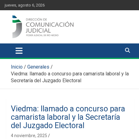
Skip
content
jueves, agosto 6, 2026
to
content
Comunicación Judicial
Noticias judiciales del Poder Judicial de Río Negro
Inicio
Generales
Viedma: llamado a concurso para camarista laboral y la
Secretaría del Juzgado Electoral
Viedma: llamado a concurso para
camarista laboral y la Secretaría
del Juzgado Electoral
4 noviembre, 2025