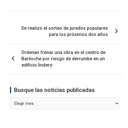
Navegación
Se realizó el sorteo de jurados populares
de
para los próximos dos años
entradas
Ordenan frenar una obra en el centro de
Bariloche por riesgo de derrumbe en un
edificio lindero
Busque las noticias publicadas
Busque
las
noticias
publicadas