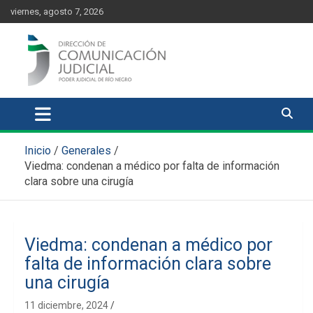
Skip
content
viernes, agosto 7, 2026
to
content
Comunicación Judicial
Noticias judiciales del Poder Judicial de Río Negro
Inicio
Generales
Viedma: condenan a médico por falta de información
clara sobre una cirugía
Viedma: condenan a médico por
falta de información clara sobre
una cirugía
11 diciembre, 2024