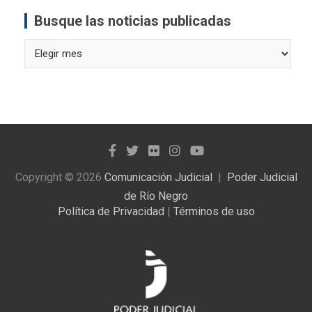
Busque las noticias publicadas
Busque
las
noticias
publicadas
Copyright © 2026
Comunicación Judicial
Poder Judicial
de Río Negro
Política de Privacidad
|
Términos de uso