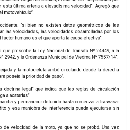
r esta última arteria a elevadísima velocidad”. Agregó que
el motovehículo”.
accidente: “si bien no existen datos geométricos de las
ar las velocidades, las velocidades desarrolladas por los
l factor humano es el que aporta la causa efectiva”.
lo que prescribe la Ley Nacional de Tránsito Nº 24449, a la
 Nº 2942, y la Ordenanza Municipal de Viedma Nº 7557/14”.
ijada y la motocicleta arribó circulando desde la derecha
ra poseía la prioridad de paso”.
a doctrina legal” que indica que las reglas de circulación
ga a acatarlas”.
 marcha y permanecer detenido hasta comenzar a trasvasar
ito y esa maniobra de interferencia pueda ejecutarse sin
eso de velocidad de la moto, ya que no se probó. Una vez