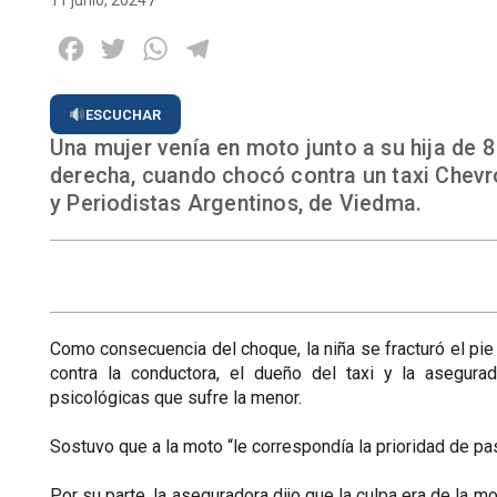
11 junio, 2024
Facebook
Twitter
WhatsApp
Telegram
ESCUCHAR
Una mujer venía en moto junto a su hija de 8
derecha, cuando chocó contra un taxi Chevro
y Periodistas Argentinos, de Viedma.
Como consecuencia del choque, la niña se fracturó el pie
contra la conductora, el dueño del taxi y la asegura
psicológicas que sufre la menor.
Sostuvo que a la moto “le correspondía la prioridad de pas
Por su parte, la aseguradora dijo que la culpa era de la mo