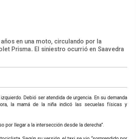
 años en una moto, circulando por la
let Prisma. El siniestro ocurrió en Saavedra
 izquierdo. Debió ser atendida de urgencia. En su demanda
dora, la mamá de la niña indicó las secuelas físicas y
o por llegar a la intersección desde la derecha”.
tociclista. Según su versión, el taxi se vio “sorprendido por