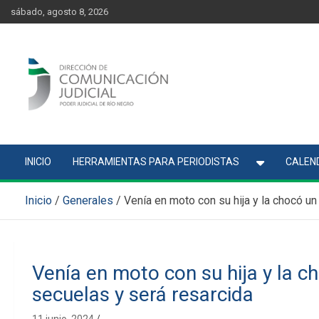
Skip
content
sábado, agosto 8, 2026
to
content
Comunicación Judicial
Noticias judiciales del Poder Judicial de Río Negro
INICIO
HERRAMIENTAS PARA PERIODISTAS
CALEND
Inicio
Generales
Venía en moto con su hija y la chocó un
Venía en moto con su hija y la ch
secuelas y será resarcida