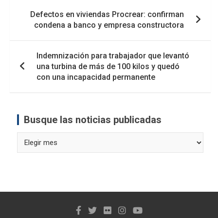
Navegación
Defectos en viviendas Procrear: confirman
de
condena a banco y empresa constructora
entradas
Indemnización para trabajador que levantó
una turbina de más de 100 kilos y quedó
con una incapacidad permanente
Busque las noticias publicadas
Busque
las
noticias
publicadas