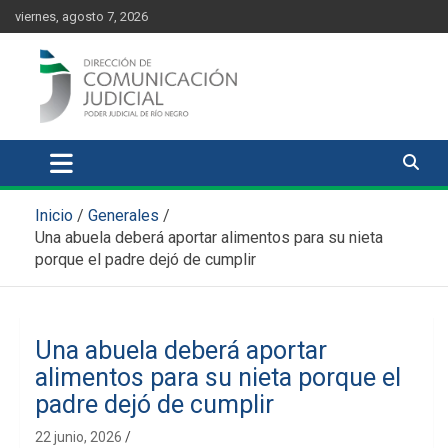
Skip
content
viernes, agosto 7, 2026
to
content
Comunicación Judicial
Noticias judiciales del Poder Judicial de Río Negro
Inicio
Generales
Una abuela deberá aportar alimentos para su nieta
porque el padre dejó de cumplir
Una abuela deberá aportar
alimentos para su nieta porque el
padre dejó de cumplir
22 junio, 2026