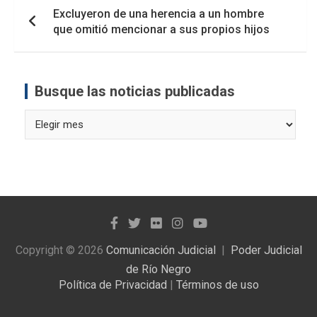
Excluyeron de una herencia a un hombre
que omitió mencionar a sus propios hijos
Busque las noticias publicadas
Busque
las
noticias
publicadas
Copyright © 2026
Comunicación Judicial
Poder Judicial
de Río Negro
Política de Privacidad
|
Términos de uso