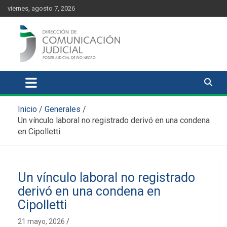
Skip
content
viernes, agosto 7, 2026
to
content
Comunicación Judicial
Noticias judiciales del Poder Judicial de Río Negro
Inicio
Generales
Un vínculo laboral no registrado derivó en una condena
en Cipolletti
Un vínculo laboral no registrado
derivó en una condena en
Cipolletti
21 mayo, 2026