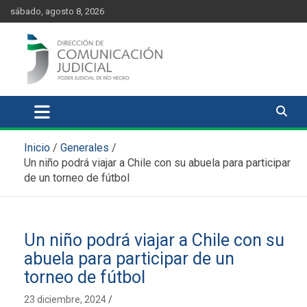
Skip
content
sábado, agosto 8, 2026
to
content
Comunicación Judicial
Noticias judiciales del Poder Judicial de Río Negro
Inicio
Generales
Un niño podrá viajar a Chile con su abuela para participar
de un torneo de fútbol
Un niño podrá viajar a Chile con su
abuela para participar de un
torneo de fútbol
23 diciembre, 2024