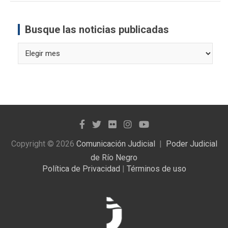
Busque las noticias publicadas
Busque
las
noticias
publicadas
Copyright © 2026
Comunicación Judicial
Poder Judicial
de Río Negro
Política de Privacidad
|
Términos de uso