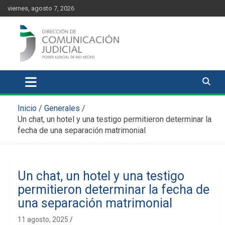
Skip
content
viernes, agosto 7, 2026
to
content
Comunicación Judicial
Noticias judiciales del Poder Judicial de Río Negro
Inicio
Generales
Un chat, un hotel y una testigo permitieron determinar la
fecha de una separación matrimonial
Un chat, un hotel y una testigo
permitieron determinar la fecha de
una separación matrimonial
11 agosto, 2025