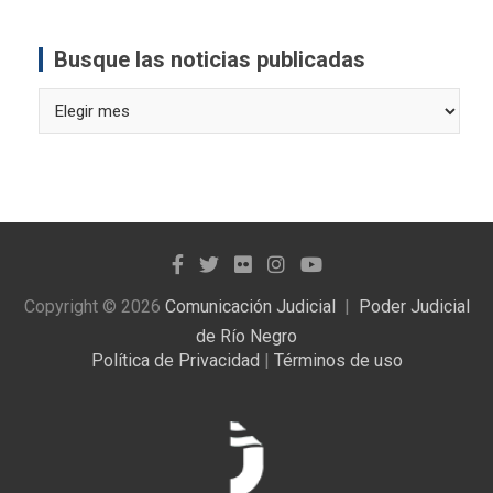
Busque las noticias publicadas
Busque
las
noticias
publicadas
Copyright © 2026
Comunicación Judicial
Poder Judicial
de Río Negro
Política de Privacidad
|
Términos de uso