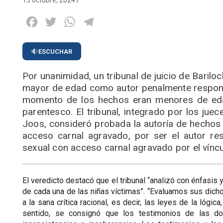
15 octubre, 2024
Facebook
Twitter
WhatsApp
Telegram
ESCUCHAR
Por unanimidad, un tribunal de juicio de Baril
mayor de edad como autor penalmente responsa
momento de los hechos eran menores de edad
parentesco. El tribunal, integrado por los ju
Joos, consideró probada la autoría de hechos 
acceso carnal agravado, por ser el autor re
sexual con acceso carnal agravado por el víncu
El veredicto destacó que el tribunal “analizó con énfasis y
de cada una de las niñas víctimas”. “Evaluamos sus dich
a la sana crítica racional, es decir, las leyes de la lógic
sentido, se consignó que los testimonios de las do