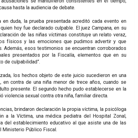
s acusaciones se mantuvieron consistentes en el tiempo,
causa hasta la audiencia de debate.
a en duda, la prueba presentada acreditó cada evento en
quien hoy fue declarado culpable. El juez Campana, en su
aración de las niñas víctimas constituye un relato veraz,
ios físicos y las emociones que pudimos advertir y que
os. Además, esos testimonios se encuentran corroborados
nales presentados por la Fiscalía, elementos que en su
to de culpabilidad”.
ozada, los hechos objeto de este juicio sucedieron en una
3, en contra de una niña menor de trece años, cuando se
adulto presente. El segundo hecho pudo establecerse en la
violencia sexual contra otra niña, familiar directa.
cias, brindaron declaración la propia víctima, la psicóloga
n a la Víctima, una médica pediatra del Hospital Zonal,
ora del establecimiento educativo al que asiste una de las
 Ministerio Público Fiscal.