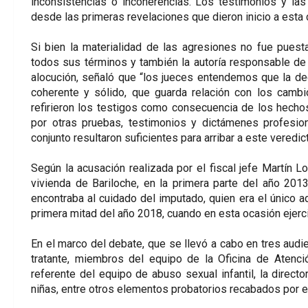
inconsistencias o incoherencias. Los testimonios y la
desde las primeras revelaciones que dieron inicio a esta 
Si bien la materialidad de las agresiones no fue puest
todos sus términos y también la autoría responsable de 
alocución, señaló que “los jueces entendemos que la decl
coherente y sólido, que guarda relación con los camb
refirieron los testigos como consecuencia de los hech
por otras pruebas, testimonios y dictámenes profesio
conjunto resultaron suficientes para arribar a este veredic
Según la acusación realizada por el fiscal jefe Martín L
vivienda de Bariloche, en la primera parte del año 201
encontraba al cuidado del imputado, quien era el único 
primera mitad del año 2018, cuando en esta ocasión ejerció 
En el marco del debate, que se llevó a cabo en tres audien
tratante, miembros del equipo de la Oficina de Atenció
referente del equipo de abuso sexual infantil, la direct
niñas, entre otros elementos probatorios recabados por el