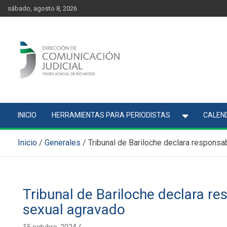
Skip
content
sábado, agosto 8, 2026
to
content
Comunicación Judicial
Noticias judiciales del Poder Judicial de Río Negro
INICIO
HERRAMIENTAS PARA PERIODISTAS
CALEND
Inicio
Generales
Tribunal de Bariloche declara respons
Tribunal de Bariloche declara r
sexual agravado