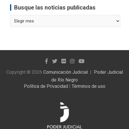
Busque las noticias publicadas
Busque
las
noticias
publicadas
Copyright © 2026
Comunicación Judicial
Poder Judicial
de Río Negro
Política de Privacidad
|
Términos de uso