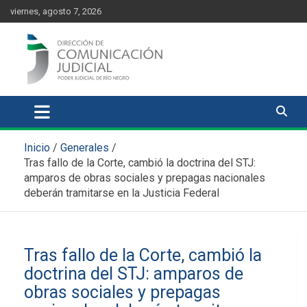
Skip
content
viernes, agosto 7, 2026
to
content
Comunicación Judicial
Noticias judiciales del Poder Judicial de Río Negro
Inicio
Generales
Tras fallo de la Corte, cambió la doctrina del STJ:
amparos de obras sociales y prepagas nacionales
deberán tramitarse en la Justicia Federal
Tras fallo de la Corte, cambió la
doctrina del STJ: amparos de
obras sociales y prepagas