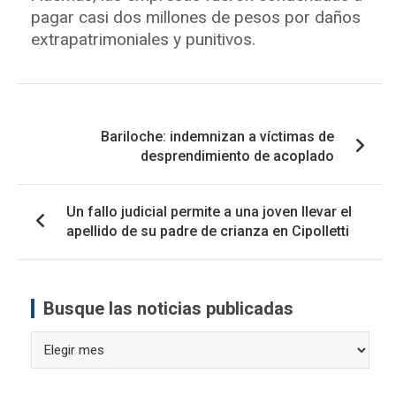
pagar casi dos millones de pesos por daños
extrapatrimoniales y punitivos.
Navegación
Bariloche: indemnizan a víctimas de
de
desprendimiento de acoplado
entradas
Un fallo judicial permite a una joven llevar el
apellido de su padre de crianza en Cipolletti
Busque las noticias publicadas
Busque
las
noticias