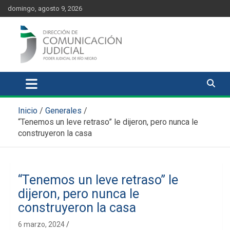
Skip
content
domingo, agosto 9, 2026
to
content
Comunicación Judicial
Noticias judiciales del Poder Judicial de Río Negro
Inicio
Generales
“Tenemos un leve retraso” le dijeron, pero nunca le
construyeron la casa
“Tenemos un leve retraso” le
dijeron, pero nunca le
construyeron la casa
6 marzo, 2024