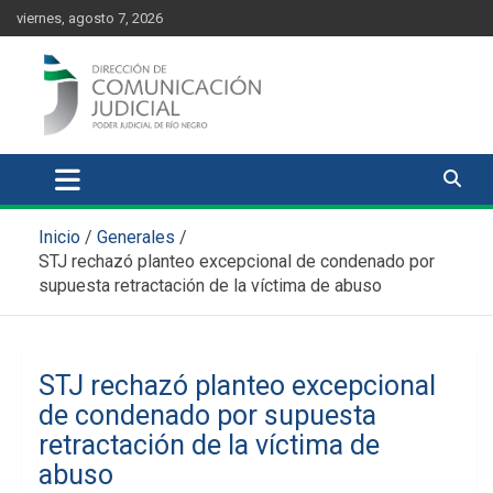
Skip
content
viernes, agosto 7, 2026
to
content
Comunicación Judicial
Noticias judiciales del Poder Judicial de Río Negro
Inicio
Generales
STJ rechazó planteo excepcional de condenado por
supuesta retractación de la víctima de abuso
STJ rechazó planteo excepcional
de condenado por supuesta
retractación de la víctima de
abuso