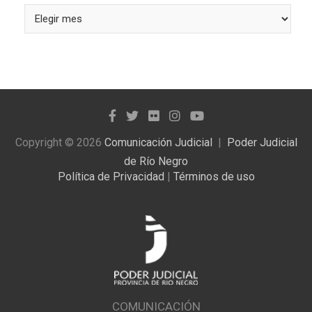
Busque
las
noticias
publicadas
Copyright © 2026
Comunicación Judicial
Poder Judicial
de Río Negro
Política de Privacidad
|
Términos de uso
COMUNICACIÓN