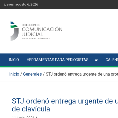
Skip
content
jueves, agosto 6, 2026
to
content
Comunicación Judicial
Noticias judiciales del Poder Judicial de Río Negro
INICIO
HERRAMIENTAS PARA PERIODISTAS
CALEND
Inicio
Generales
STJ ordenó entrega urgente de una prót
STJ ordenó entrega urgente de u
de clavícula