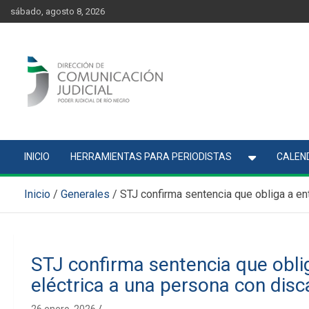
Skip
content
sábado, agosto 8, 2026
to
content
Comunicación Judicial
Noticias judiciales del Poder Judicial de Río Negro
INICIO
HERRAMIENTAS PARA PERIODISTAS
CALEND
Inicio
Generales
STJ confirma sentencia que obliga a en
STJ confirma sentencia que oblig
eléctrica a una persona con dis