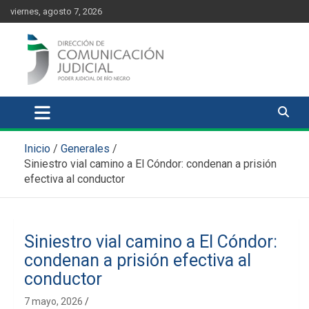
Skip
content
viernes, agosto 7, 2026
to
content
Comunicación Judicial
Noticias judiciales del Poder Judicial de Río Negro
Inicio
Generales
Siniestro vial camino a El Cóndor: condenan a prisión
efectiva al conductor
Siniestro vial camino a El Cóndor:
condenan a prisión efectiva al
conductor
7 mayo, 2026