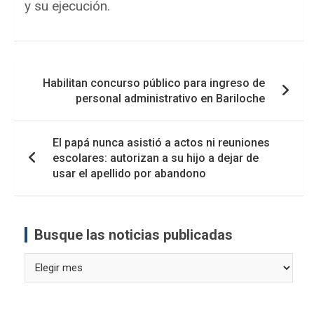
y su ejecución.
Navegación
Habilitan concurso público para ingreso de
de
personal administrativo en Bariloche
entradas
El papá nunca asistió a actos ni reuniones
escolares: autorizan a su hijo a dejar de
usar el apellido por abandono
Busque las noticias publicadas
Busque
las
noticias
publicadas