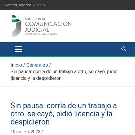
Skip
content
viernes, agosto 7, 2026
to
content
Comunicación Judicial
Noticias judiciales del Poder Judicial de Río Negro
Inicio
Generales
Sin pausa: corría de un trabajo a otro, se cayó, pidió
licencia y la despidieron
Sin pausa: corría de un trabajo a
otro, se cayó, pidió licencia y la
despidieron
10 marzo, 2023