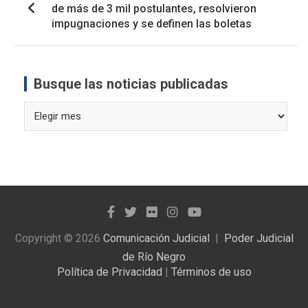
de más de 3 mil postulantes, resolvieron
impugnaciones y se definen las boletas
Busque las noticias publicadas
Busque
las
noticias
publicadas
Copyright © 2026
Comunicación Judicial
Poder Judicial
de Río Negro
Política de Privacidad
|
Términos de uso