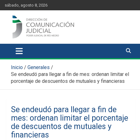
Skip
content
sábado, agosto 8, 2026
to
content
Comunicación Judicial
Noticias judiciales del Poder Judicial de Río Negro
Inicio
Generales
Se endeudó para llegar a fin de mes: ordenan limitar el
porcentaje de descuentos de mutuales y financieras
Se endeudó para llegar a fin de
mes: ordenan limitar el porcentaje
de descuentos de mutuales y
financieras