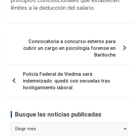
principios constitucionales que establecen
límites a la deducción del salario.
Navegación
Convocatoria a concurso externo para
de
cubrir un cargo en psicología forense en
entradas
Bariloche
Policía Federal de Viedma será
indemnizado: quedó con secuelas tras
hostigamiento laboral
Busque las noticias publicadas
Busque
las