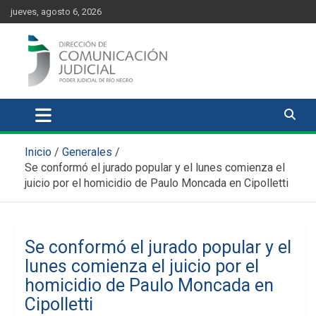
Skip
content
jueves, agosto 6, 2026
to
content
Comunicación Judicial
Noticias judiciales del Poder Judicial de Río Negro
Inicio
Generales
Se conformó el jurado popular y el lunes comienza el
juicio por el homicidio de Paulo Moncada en Cipolletti
Se conformó el jurado popular y el
lunes comienza el juicio por el
homicidio de Paulo Moncada en
Cipolletti