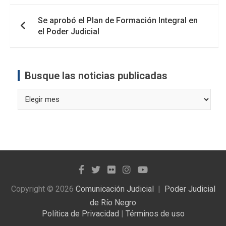
Se aprobó el Plan de Formación Integral en
el Poder Judicial
Busque las noticias publicadas
Busque
las
noticias
publicadas
Copyright © 2026
Comunicación Judicial
Poder Judicial
de Río Negro
Política de Privacidad
|
Términos de uso