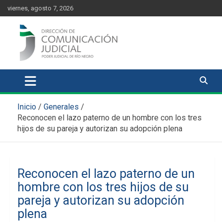
Skip
content
viernes, agosto 7, 2026
to
content
Comunicación Judicial
Noticias judiciales del Poder Judicial de Río Negro
Inicio
Generales
Reconocen el lazo paterno de un hombre con los tres
hijos de su pareja y autorizan su adopción plena
Reconocen el lazo paterno de un
hombre con los tres hijos de su
pareja y autorizan su adopción
plena