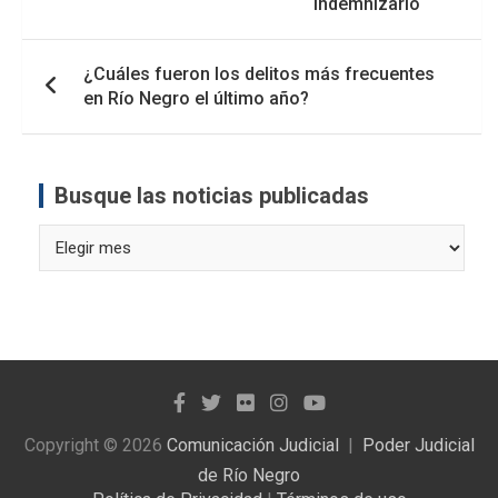
indemnizarlo
¿Cuáles fueron los delitos más frecuentes
en Río Negro el último año?
Busque las noticias publicadas
Busque
las
noticias
publicadas
Copyright © 2026
Comunicación Judicial
Poder Judicial
de Río Negro