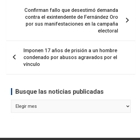
Navegación
Confirman fallo que desestimó demanda
de
contra el exintendente de Fernández Oro
entradas
por sus manifestaciones en la campaña
electoral
Imponen 17 años de prisión a un hombre
condenado por abusos agravados por el
vínculo
Busque las noticias publicadas
Busque
las
noticias
publicadas