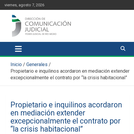
Skip
content
viernes, agosto 7, 2026
to
content
Comunicación Judicial
Noticias judiciales del Poder Judicial de Río Negro
Inicio
Generales
Propietario e inquilinos acordaron en mediación extender
excepcionalmente el contrato por “la crisis habitacional”
Propietario e inquilinos acordaron
en mediación extender
excepcionalmente el contrato por
“la crisis habitacional”