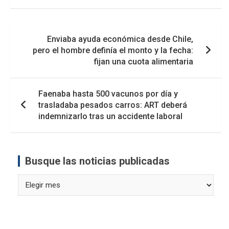
Navegación
Enviaba ayuda económica desde Chile,
de
pero el hombre definía el monto y la fecha:
entradas
fijan una cuota alimentaria
Faenaba hasta 500 vacunos por día y
trasladaba pesados carros: ART deberá
indemnizarlo tras un accidente laboral
Busque las noticias publicadas
Busque
las
noticias
publicadas