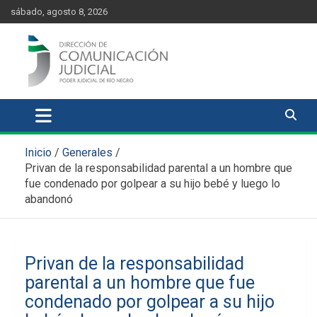
Skip
content
sábado, agosto 8, 2026
to
content
Comunicación Judicial
Noticias judiciales del Poder Judicial de Río Negro
Inicio
Generales
Privan de la responsabilidad parental a un hombre que
fue condenado por golpear a su hijo bebé y luego lo
abandonó
Privan de la responsabilidad
parental a un hombre que fue
condenado por golpear a su hijo