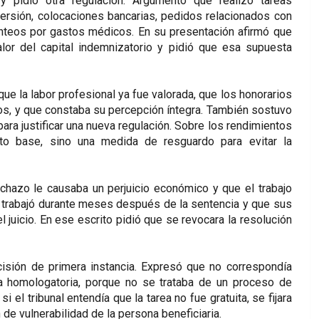
 pidió otra regulación. Argumentó que realizó tareas
versión, colocaciones bancarias, pedidos relacionados con
anteos por gastos médicos. En su presentación afirmó que
or del capital indemnizatorio y pidió que esa supuesta
ue la labor profesional ya fue valorada, que los honorarios
os, y que constaba su percepción íntegra. También sostuvo
ara justificar una nueva regulación. Sobre los rendimientos
nto base, sino una medida de resguardo para evitar la
hazo le causaba un perjuicio económico y que el trabajo
 trabajó durante meses después de la sentencia y que sus
 juicio. En ese escrito pidió que se revocara la resolución
sión de primera instancia. Expresó que no correspondía
ia homologatoria, porque no se trataba de un proceso de
 el tribunal entendía que la tarea no fue gratuita, se fijara
de vulnerabilidad de la persona beneficiaria.