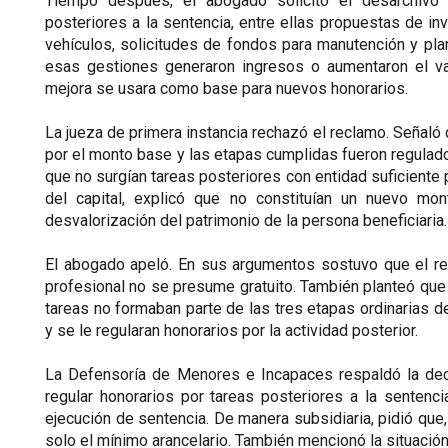
Tiempo después, el abogado solicitó el desarchivo y
posteriores a la sentencia, entre ellas propuestas de in
vehículos, solicitudes de fondos para manutención y pl
esas gestiones generaron ingresos o aumentaron el val
mejora se usara como base para nuevos honorarios.
La jueza de primera instancia rechazó el reclamo. Señaló q
por el monto base y las etapas cumplidas fueron regulad
que no surgían tareas posteriores con entidad suficiente p
del capital, explicó que no constituían un nuevo mo
desvalorización del patrimonio de la persona beneficiaria.
El abogado apeló. En sus argumentos sostuvo que el rec
profesional no se presume gratuito. También planteó que
tareas no formaban parte de las tres etapas ordinarias del
y se le regularan honorarios por la actividad posterior.
La Defensoría de Menores e Incapaces respaldó la deci
regular honorarios por tareas posteriores a la sentenc
ejecución de sentencia. De manera subsidiaria, pidió que, si
solo el mínimo arancelario. También mencionó la situación 