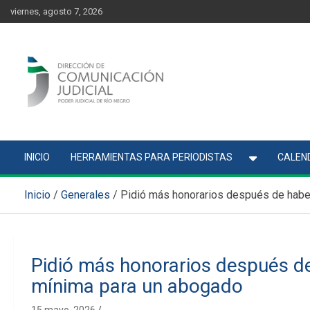
Skip
content
viernes, agosto 7, 2026
to
content
Comunicación Judicial
Noticias judiciales del Poder Judicial de Río Negro
INICIO
HERRAMIENTAS PARA PERIODISTAS
CALEND
Inicio
Generales
Pidió más honorarios después de habe
Pidió más honorarios después d
mínima para un abogado