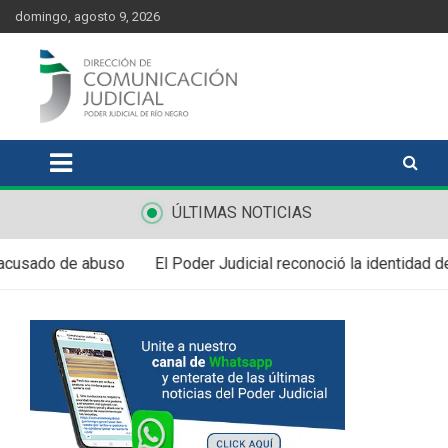
Skip
content
domingo, agosto 9, 2026
to
content
Comunicación Judicial
Noticias judiciales del Poder Judicial de Río Negro
ÚLTIMAS NOTICIAS
sado de abuso
El Poder Judicial reconoció la identidad de cuat