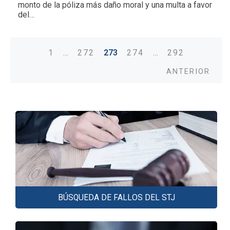
monto de la póliza más daño moral y una multa a favor
del…
1
…
272
273
274
…
292
Posts
Old
navigation
BÚSQUEDA DE FALLOS DEL STJ