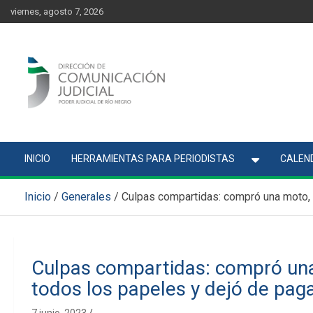
Skip
content
viernes, agosto 7, 2026
to
content
Comunicación Judicial
Noticias judiciales del Poder Judicial de Río Negro
INICIO
HERRAMIENTAS PARA PERIODISTAS
CALEND
Inicio
Generales
Culpas compartidas: compró una moto, l
Culpas compartidas: compró una 
todos los papeles y dejó de pag