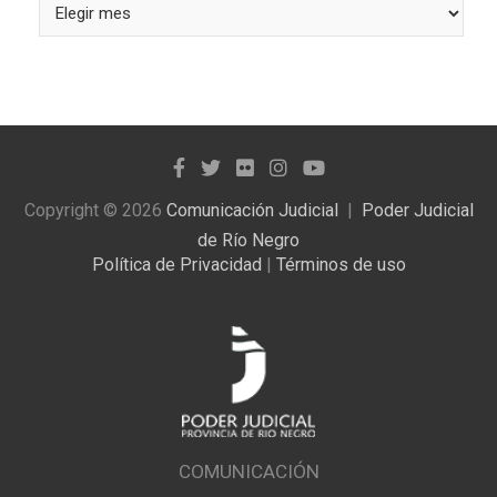
Busque
las
noticias
publicadas
Copyright © 2026
Comunicación Judicial
Poder Judicial
de Río Negro
Política de Privacidad
|
Términos de uso
COMUNICACIÓN