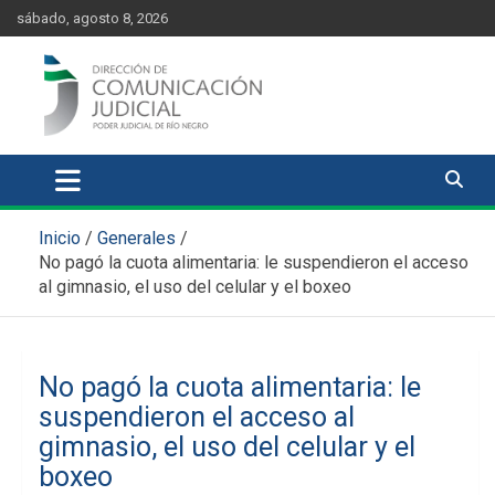
Skip
content
sábado, agosto 8, 2026
to
content
Comunicación Judicial
Noticias judiciales del Poder Judicial de Río Negro
Inicio
Generales
No pagó la cuota alimentaria: le suspendieron el acceso
al gimnasio, el uso del celular y el boxeo
No pagó la cuota alimentaria: le
suspendieron el acceso al
gimnasio, el uso del celular y el
boxeo