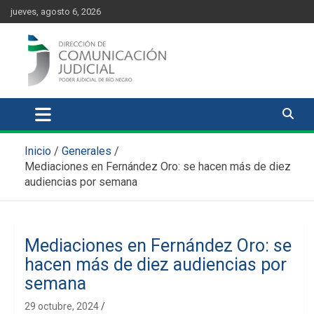
Skip
content
jueves, agosto 6, 2026
to
content
Comunicación Judicial
Noticias judiciales del Poder Judicial de Río Negro
Inicio
Generales
Mediaciones en Fernández Oro: se hacen más de diez
audiencias por semana
Mediaciones en Fernández Oro: se
hacen más de diez audiencias por
semana
29 octubre, 2024