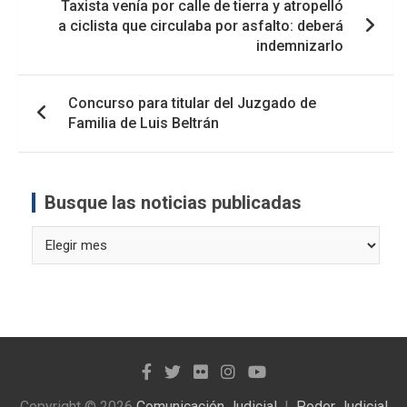
Taxista venía por calle de tierra y atropelló
de
a ciclista que circulaba por asfalto: deberá
entradas
indemnizarlo
Concurso para titular del Juzgado de
Familia de Luis Beltrán
Busque las noticias publicadas
Busque
las
noticias
publicadas
Copyright © 2026
Comunicación Judicial
Poder Judicial