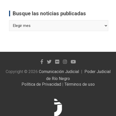
Busque las noticias publicadas
Busque
las
noticias
publicadas
Copyright © 2026
Comunicación Judicial
Poder Judicial
de Río Negro
Política de Privacidad
|
Términos de uso