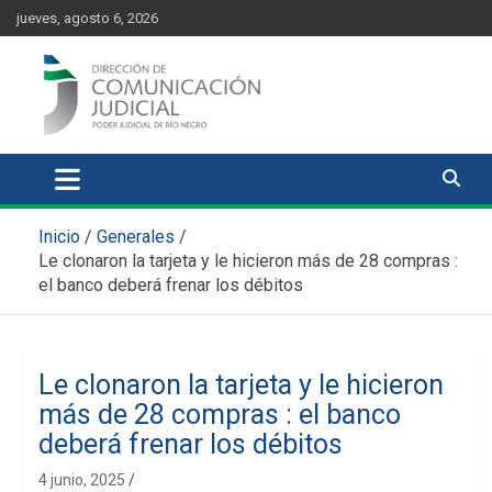
Skip
content
jueves, agosto 6, 2026
to
content
Comunicación Judicial
Noticias judiciales del Poder Judicial de Río Negro
Inicio
Generales
Le clonaron la tarjeta y le hicieron más de 28 compras :
el banco deberá frenar los débitos
Le clonaron la tarjeta y le hicieron
más de 28 compras : el banco
deberá frenar los débitos
4 junio, 2025