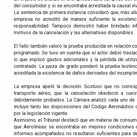
del consumidor y si se encontraba acreditada la causal inv
La sentencia de primera instancia consideró que, más all
empresa no acreditó de manera suficiente la existenc
responsabilidad. Tampoco demostró haber brindado info
motivos de la cancelación y las alternativas disponibles.
El fallo también valoró la prueba producida en relación c
programado. Se tuvo en cuenta que el actor debió trasla
lo que implicó gastos adicionales y la pérdida de utiliz
contratado. La jueza de grado ponderó la prueba testimo
acreditada la existencia de daños derivados del incumplim
La empresa apeló la decisión. Sostuvo que no corresp
transporte aéreo, que la cancelación obedeció a cue
debidamente probados. La Cámara analizó cada uno de e
incluye tanto las disposiciones del Código Aeronáutico
por la legislación vigente.
Asimismo, el Tribunal destacó que en materia de consumo r
que Aerolíneas se encontraba en mejores condiciones d
informes acompañados no resultaron suficientes para de