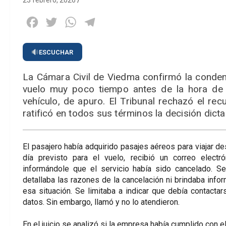
23 febrero, 2026
Facebook
Twitter
WhatsApp
Telegram
ESCUCHAR
La Cámara Civil de Viedma confirmó la conden
vuelo muy poco tiempo antes de la hora de d
vehículo, de apuro. El Tribunal rechazó el re
ratificó en todos sus términos la decisión dict
El pasajero había adquirido pasajes aéreos para viajar 
día previsto para el vuelo, recibió un correo elect
informándole que el servicio había sido cancelado. Se
detallaba las razones de la cancelación ni brindaba info
esa situación. Se limitaba a indicar que debía contacta
datos. Sin embargo, llamó y no lo atendieron.
En el juicio se analizó si la empresa había cumplido con 