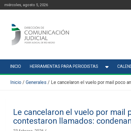
Skip
content
miércoles, agosto 5, 2026
to
content
Comunicación Judicial
Noticias judiciales del Poder Judicial de Río Negro
INICIO
HERRAMIENTAS PARA PERIODISTAS
CALEND
Inicio
Generales
Le cancelaron el vuelo por mail poco a
Le cancelaron el vuelo por mail
contestaron llamados: condenan