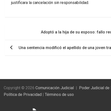
justificara la cancelación sin responsabilidad.
Navegación
Adoptó a la hija de su esposo: fallo 
de
entradas
Una sentencia modificó el apellido de una joven tra
Copyright © 2026
Comunicación Judicial
Poder Judicial de
Política de Privacidad
|
Términos de uso